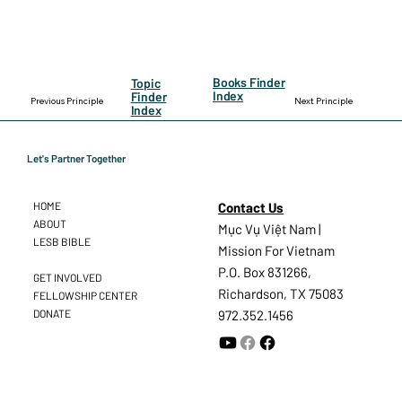
Books Finder
Topic
Index
Finder
Previous Principle
Next Principle
Index
Let's Partner Together
Contact Us
HOME
ABOUT
Mục Vụ Việt Nam |
LESB BIBLE
Mission For Vietnam
P.O. Box 831266,
GET INVOLVED
Richardson, TX 75083
FELLOWSHIP CENTER
DONATE
972.352.1456